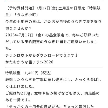
【予約受付開始】7月17日(金) 土用丑の日限定「特製鰻
重」「うなぎ小町」
今年の土用丑の日は、かたおか自慢のうなぎで夏を乗り
切りませんか？
2026年7月17日（金）の昼食限定で、毎年ご好評いた
だいている
予約限定のうなぎ弁当
をご用意いたしまし
た。
チラシは以下からダウンロードできます♪
かたおかうな重チラシ2026
特製鰻重 1,400円（税込）
厳選したうなぎを丁寧に蒸し焼きにし、ふっくら香ばし
く仕上げました。
ご飯は約230g。煮物や包み揚げなども添え、満足感の
ある一折です。
「せっかくの土用丑の日だから、ちょっと贅沢した