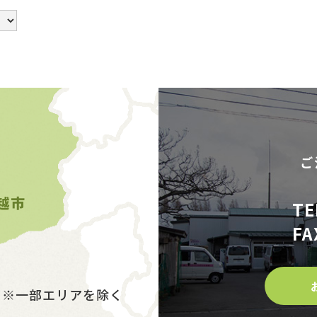
ご
TE
FA
※一部エリアを除く