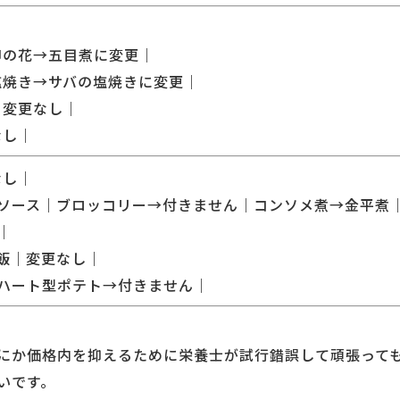
｜
｜卯の花→五目煮に変更｜
の塩焼き→サバの塩焼きに変更｜
｜変更なし｜
なし｜
なし｜
ピンソース｜ブロッコリー→付きません｜コンソメ煮→金平煮
｜
ご飯｜変更なし｜
げ｜ハート型ポテト→付きません｜
にか価格内を抑えるために栄養士が試行錯誤して頑張って
いです。